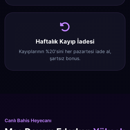
Haftalık Kayıp İadesi
Kayıplarının %20'sini her pazartesi iade al,
şartsız bonus.
Canlı Bahis Heyecanı