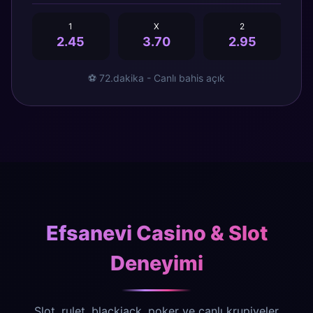
1
X
2
2.45
3.70
2.95
⚽ 72.dakika - Canlı bahis açık
Efsanevi Casino & Slot
Deneyimi
Slot, rulet, blackjack, poker ve canlı krupiyeler