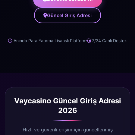
Güncel Giriş Adresi
Anında Para Yatırma
Lisanslı Platform
7/24 Canlı Destek
Vaycasino Güncel Giriş Adresi
2026
Hızlı ve güvenli erişim için güncellenmiş