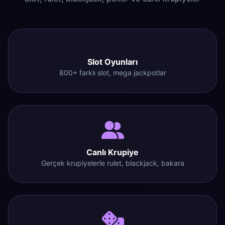
Slot Oyunları
800+ farklı slot, mega jackpotlar
Canlı Krupiye
Gerçek krupiyelerle rulet, blackjack, bakara