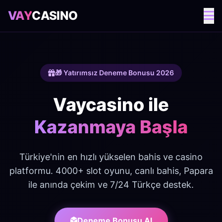
VAY
CASINO
🎁 Yatırımsız Deneme Bonusu 2026
Vaycasino ile
Kazanmaya Başla
Türkiye'nin en hızlı yükselen bahis ve casino
platformu. 4000+ slot oyunu, canlı bahis, Papara
ile anında çekim ve 7/24 Türkçe destek.
Deneme Bonusu Al