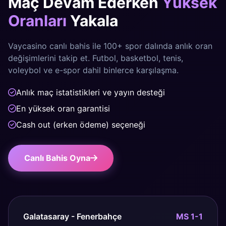
Maç Devam Ederken
Yüksek
Oranları
Yakala
Vaycasino canlı bahis ile 100+ spor dalında anlık oran
değişimlerini takip et. Futbol, basketbol, tenis,
voleybol ve e-spor dahil binlerce karşılaşma.
Anlık maç istatistikleri ve yayın desteği
En yüksek oran garantisi
Cash out (erken ödeme) seçeneği
Canlı Bahis Oyna
Galatasaray - Fenerbahçe
MS 1-1