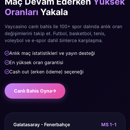
Maç Devam Ederken
Yüksek
Oranları
Yakala
Vaycasino canlı bahis ile 100+ spor dalında anlık oran
değişimlerini takip et. Futbol, basketbol, tenis,
voleybol ve e-spor dahil binlerce karşılaşma.
Anlık maç istatistikleri ve yayın desteği
En yüksek oran garantisi
Cash out (erken ödeme) seçeneği
Canlı Bahis Oyna
Galatasaray - Fenerbahçe
MS 1-1