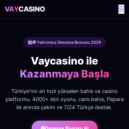
VAY
CASINO
🎁 Yatırımsız Deneme Bonusu 2026
Vaycasino ile
Kazanmaya Başla
Türkiye'nin en hızlı yükselen bahis ve casino
platformu. 4000+ slot oyunu, canlı bahis, Papara
ile anında çekim ve 7/24 Türkçe destek.
Deneme Bonusu Al