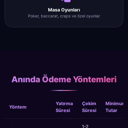
Masa Oyunları
Poker, baccarat, craps ve özel oyunlar
Anında Ödeme Yöntemleri
Yatırma
Çekim
Minimum
Yöntem
Süresi
Süresi
Tutar
1-2