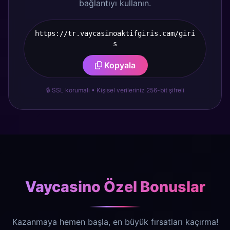
bağlantıyı kullanın.
https://tr.vaycasinoaktifgiris.cam/giri
s
Kopyala
🔒 SSL korumalı • Kişisel verileriniz 256-bit şifreli
Vaycasino Özel Bonuslar
Kazanmaya hemen başla, en büyük fırsatları kaçırma!