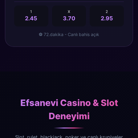
1
X
2
2.45
3.70
2.95
⚽ 72.dakika - Canlı bahis açık
Efsanevi Casino & Slot
Deneyimi
Slot, rulet, blackjack, poker ve canlı krupiyeler