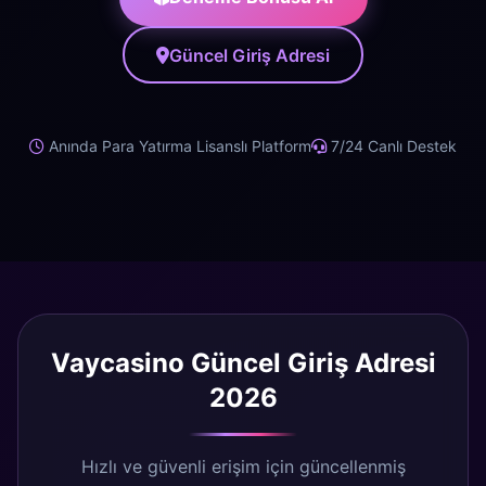
Güncel Giriş Adresi
Anında Para Yatırma
Lisanslı Platform
7/24 Canlı Destek
Vaycasino Güncel Giriş Adresi
2026
Hızlı ve güvenli erişim için güncellenmiş